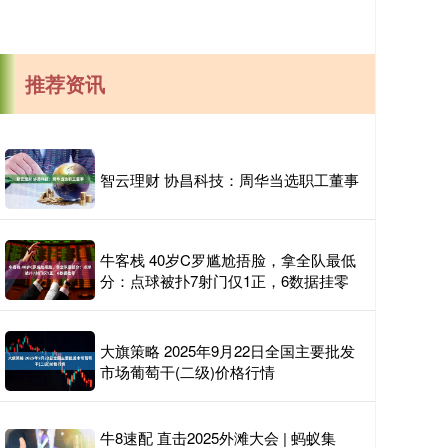
推荐资讯
智云理财 协昌科技：周华当选职工董事
牛客栈 40岁C罗尴尬捂脸，拿全队最低
分：点球被扑7射门仅1正，6数据挂零
大旗策略 2025年9月22日全国主要批发
市场葡萄干(二级)价格行情
牛8速配 直击2025外滩大会 | 蚂蚁集