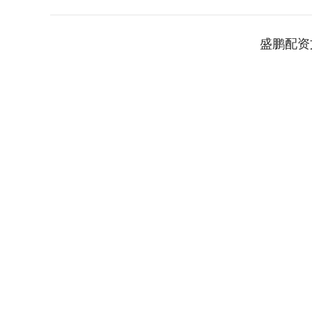
盛鹏配资
深证成指
14070.78
49
0.01%
-73.43
-0