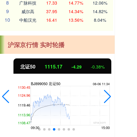
8
广脉科技
17.33
14.77%
12.06%
9
威尔高
37.95
14.34%
14.82%
10
中船汉光
16.41
13.56%
8.04%
沪深京行情 实时轮播
北证50
1115.17
创业
-4.29
-0.38%