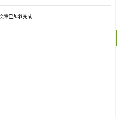
文章已加载完成
沪深300
4637.89
.52%
-20.27
-0.44%