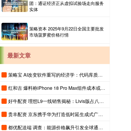
团：通证经济正从虚拟试验场走向服务
实体
策略资本 2025年9月22日全国主要批发
市场菠萝蜜价格行情
最新文章
策略宝 AI改变软件重写的经济学：代码库质量决定输出上限
红和古 爆料称iPhone 18 Pro Max组件成本或增近300美元
好牛配资 理想L9一线销售揭秘：Livis版占八成 双拼色成“标配”
贵丰配资 京东携手华为打造低时延生成式广告解决方案 基于鲲鹏超节点
都优配送端 调查：能源价格飙升引发全球通胀担忧 但通胀水平仍相对温和