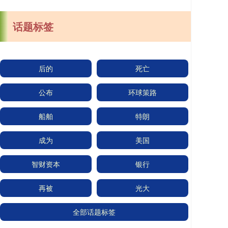
话题标签
后的
死亡
公布
环球策路
船舶
特朗
成为
美国
智财资本
银行
再被
光大
全部话题标签