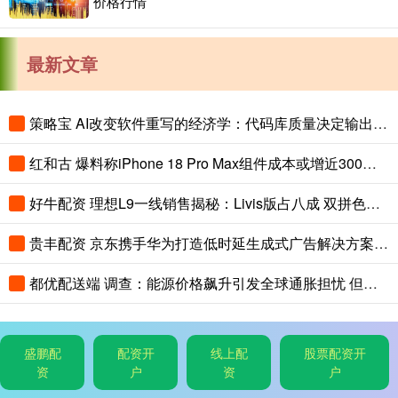
价格行情
最新文章
策略宝 AI改变软件重写的经济学：代码库质量决定输出上限
红和古 爆料称iPhone 18 Pro Max组件成本或增近300美元
好牛配资 理想L9一线销售揭秘：Livis版占八成 双拼色成“标配”
贵丰配资 京东携手华为打造低时延生成式广告解决方案 基于鲲鹏超节点
都优配送端 调查：能源价格飙升引发全球通胀担忧 但通胀水平仍相对温和
盛鹏配
配资开
线上配
股票配资开
资
户
资
户