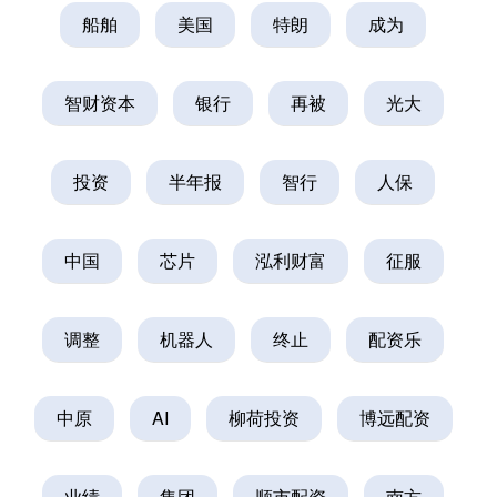
船舶
美国
特朗
成为
智财资本
银行
再被
光大
投资
半年报
智行
人保
中国
芯片
泓利财富
征服
调整
机器人
终止
配资乐
中原
AI
柳荷投资
博远配资
业绩
集团
顺市配资
南方