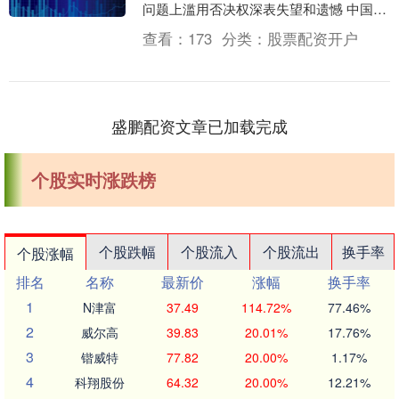
问题上滥用否决权深表失望和遗憾 中国常
驻联合国代表傅聪1日在联合国大会关于否
查看：
173
分类：
股票配资开户
决权使用....
盛鹏配资文章已加载完成
个股实时涨跌榜
个股跌幅
个股流入
个股流出
换手率
个股涨幅
排名
名称
最新价
涨幅
换手率
1
N津富
37.49
114.72%
77.46%
2
威尔高
39.83
20.01%
17.76%
3
锴威特
77.82
20.00%
1.17%
4
科翔股份
64.32
20.00%
12.21%