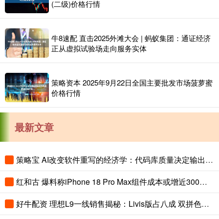
(二级)价格行情
牛8速配 直击2025外滩大会 | 蚂蚁集团：通证经济
正从虚拟试验场走向服务实体
策略资本 2025年9月22日全国主要批发市场菠萝蜜
价格行情
最新文章
策略宝 AI改变软件重写的经济学：代码库质量决定输出上限
红和古 爆料称iPhone 18 Pro Max组件成本或增近300美元
好牛配资 理想L9一线销售揭秘：Livis版占八成 双拼色成“标配”