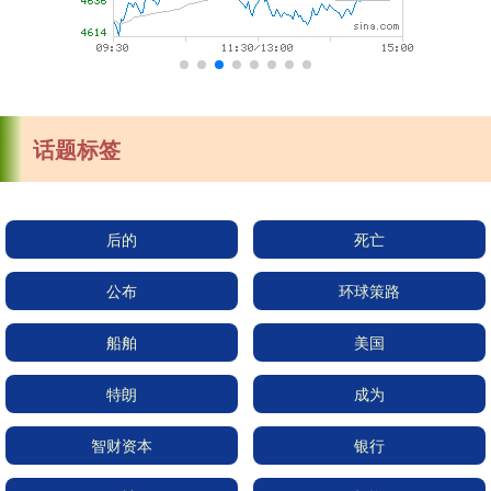
话题标签
后的
死亡
公布
环球策路
船舶
美国
特朗
成为
智财资本
银行