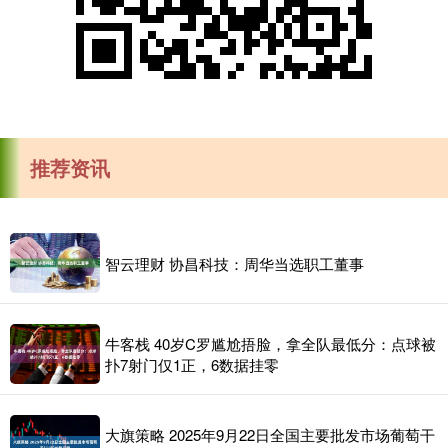
推荐资讯
智云理财 协昌科技：周华当选职工董事
牛客栈 40岁C罗尴尬捂脸，拿全队最低分：点球被
扑7射门仅1正，6数据挂零
大旗策略 2025年9月22日全国主要批发市场葡萄干