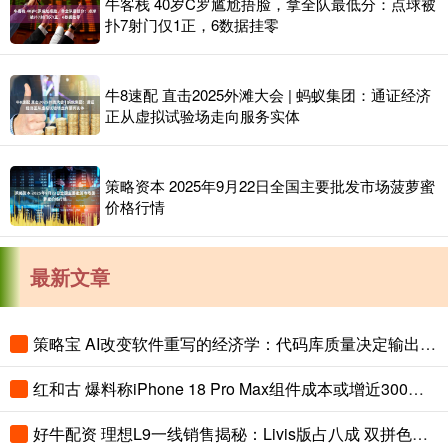
牛客栈 40岁C罗尴尬捂脸，拿全队最低分：点球被
扑7射门仅1正，6数据挂零
牛8速配 直击2025外滩大会 | 蚂蚁集团：通证经济
正从虚拟试验场走向服务实体
策略资本 2025年9月22日全国主要批发市场菠萝蜜
价格行情
最新文章
策略宝 AI改变软件重写的经济学：代码库质量决定输出上限
红和古 爆料称iPhone 18 Pro Max组件成本或增近300美元
好牛配资 理想L9一线销售揭秘：Livis版占八成 双拼色成“标配”