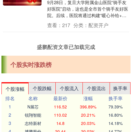
9月28日，复旦大学附属金山医院“骑手友
好医院”启动，这也是全市首个骑手友好医
院。后续，医院将通过构建“暖心补给+健
康守护+人文关怀”三维服务体系，打造集
查看：
217
分类：
配资开户
基础补....
盛鹏配资文章已加载完成
个股实时涨跌榜
个股跌幅
个股流入
个股流出
换手率
个股涨幅
排名
名称
最新价
涨幅
换手率
1
N展芯
116.52
396.89%
79.39%
2
锐翔智能
110.02
20.21%
16.80%
3
志特新材
14.8
20.03%
14.18%
4
博腾股份
20.44
20.02%
14.77%