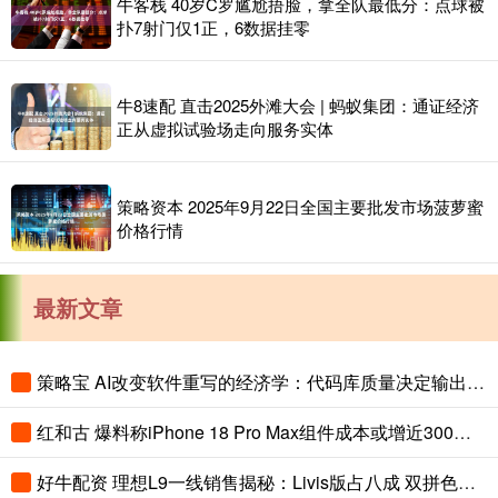
牛客栈 40岁C罗尴尬捂脸，拿全队最低分：点球被
扑7射门仅1正，6数据挂零
牛8速配 直击2025外滩大会 | 蚂蚁集团：通证经济
正从虚拟试验场走向服务实体
策略资本 2025年9月22日全国主要批发市场菠萝蜜
价格行情
最新文章
策略宝 AI改变软件重写的经济学：代码库质量决定输出上限
红和古 爆料称iPhone 18 Pro Max组件成本或增近300美元
好牛配资 理想L9一线销售揭秘：Livis版占八成 双拼色成“标配”