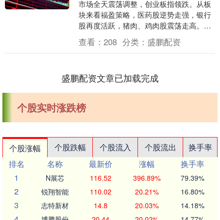
市场全天震荡调整，创业板指领跌。从板
块来看福盈策略，医药股逆势走强，银行
股再度活跃，猪肉、鸡肉股震荡走高。下
跌方面，高位股出现调整。 ETF涨跌幅方
查看：
208
分类：
盛鹏配资
面，大湾区、....
盛鹏配资文章已加载完成
个股实时涨跌榜
个股跌幅
个股流入
个股流出
换手率
个股涨幅
排名
名称
最新价
涨幅
换手率
1
N展芯
116.52
396.89%
79.39%
2
锐翔智能
110.02
20.21%
16.80%
3
志特新材
14.8
20.03%
14.18%
4
博腾股份
20.44
20.02%
14.77%