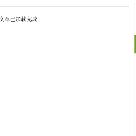
文章已加载完成
沪深300
4651.31
.24%
-6.85
-0.15%