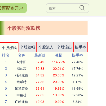
股票配资开户
个股实时涨跌榜
个股跌幅
个股流入
个股流出
换手率
个股涨幅
排名
名称
最新价
涨幅
换手率
1
N津富
37.49
114.72%
77.46%
2
威尔高
39.83
20.01%
17.76%
3
科翔股份
64.32
20.00%
12.21%
4
锴威特
77.82
20.00%
1.17%
5
蜀道装备
33.61
19.99%
11.69%
6
中巨芯
27.85
19.99%
32.20%
7
广哈通信
19.03
19.99%
5.84%