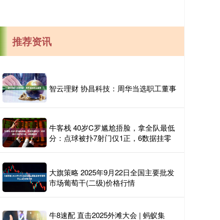
推荐资讯
智云理财 协昌科技：周华当选职工董事
牛客栈 40岁C罗尴尬捂脸，拿全队最低
分：点球被扑7射门仅1正，6数据挂零
大旗策略 2025年9月22日全国主要批发
市场葡萄干(二级)价格行情
牛8速配 直击2025外滩大会 | 蚂蚁集