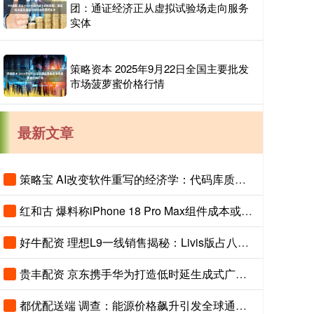
团：通证经济正从虚拟试验场走向服务
实体
策略资本 2025年9月22日全国主要批发
市场菠萝蜜价格行情
最新文章
策略宝 AI改变软件重写的经济学：代码库质量决定输出上限
红和古 爆料称iPhone 18 Pro Max组件成本或增近300美元
好牛配资 理想L9一线销售揭秘：Livis版占八成 双拼色成“标配”
贵丰配资 京东携手华为打造低时延生成式广告解决方案 基于鲲鹏超节点
都优配送端 调查：能源价格飙升引发全球通胀担忧 但通胀水平仍相对温和