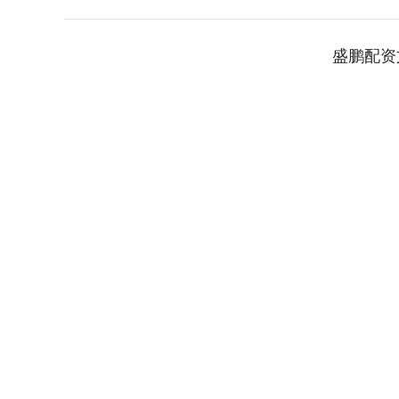
盛鹏配资
深证成指
14110.12
.92
0.57%
-34.08
-0