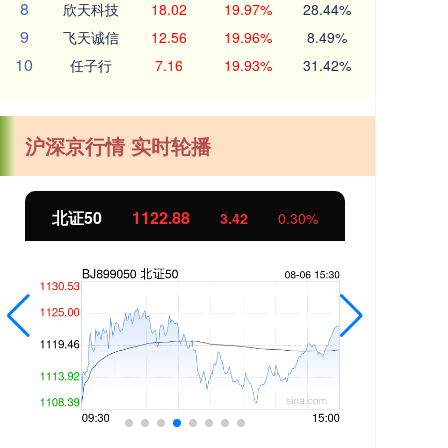
8
欣天科技
18.02
19.97%
28.44%
9
飞天诚信
12.56
19.96%
8.49%
10
任子行
7.16
19.93%
31.42%
沪深京行情 实时轮播
北证50
1122.88
创业
3.42
0.30%