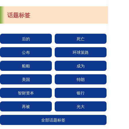
话题标签
后的
死亡
公布
环球策路
船舶
成为
美国
特朗
智财资本
银行
再被
光大
全部话题标签