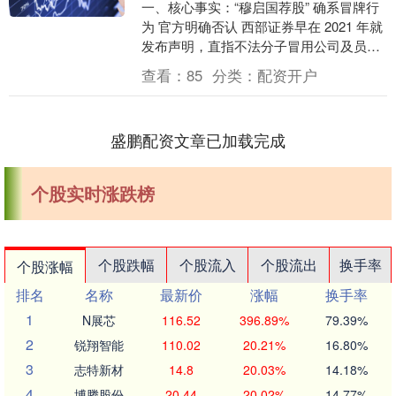
一、核心事实：“穆启国荐股” 确系冒牌行
为 官方明确否认 西部证券早在 2021 年就
发布声明，直指不法分子冒用公司及员工
名义，以 “内部消息”“荐股分成” 等....
查看：
85
分类：
配资开户
盛鹏配资文章已加载完成
个股实时涨跌榜
个股跌幅
个股流入
个股流出
换手率
个股涨幅
排名
名称
最新价
涨幅
换手率
1
N展芯
116.52
396.89%
79.39%
2
锐翔智能
110.02
20.21%
16.80%
3
志特新材
14.8
20.03%
14.18%
4
博腾股份
20.44
20.02%
14.77%