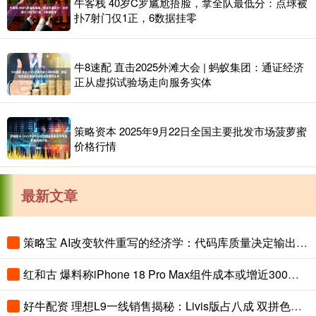
牛客栈 40岁C罗尴尬捂脸，拿全队最低分：点球被
扑7射门仅1正，6数据挂零
牛8速配 直击2025外滩大会 | 蚂蚁集团：通证经济
正从虚拟试验场走向服务实体
策略资本 2025年9月22日全国主要批发市场菠萝蜜
价格行情
最新文章
策略宝 AI改变软件重写的经济学：代码库质量决定输出上限
红和古 爆料称iPhone 18 Pro Max组件成本或增近300美元
好牛配资 理想L9一线销售揭秘：Livis版占八成 双拼色成“标配”