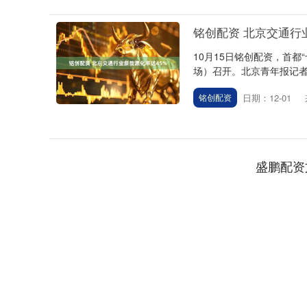
铭创配资 北京交通行
10月15日铭创配资，首都
场）召开。北京青年报记者获
日期：12-01
铭创配资
沪深300
4694.44
0.89
1.42%
43.13
0.9
盛鹏配资