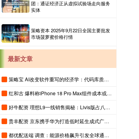
团：通证经济正从虚拟试验场走向服务
实体
策略资本 2025年9月22日全国主要批发
市场菠萝蜜价格行情
最新文章
策略宝 AI改变软件重写的经济学：代码库质量决定输出上限
红和古 爆料称iPhone 18 Pro Max组件成本或增近300美元
好牛配资 理想L9一线销售揭秘：Livis版占八成 双拼色成“标配”
贵丰配资 京东携手华为打造低时延生成式广告解决方案 基于鲲鹏超节点
都优配送端 调查：能源价格飙升引发全球通胀担忧 但通胀水平仍相对温和