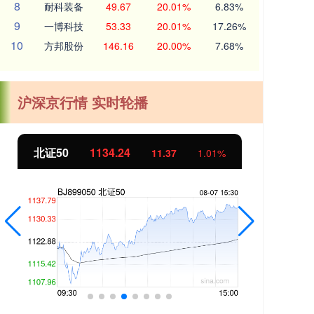
8
耐科装备
49.67
20.01%
6.83%
9
一博科技
53.33
20.01%
17.26%
10
方邦股份
146.16
20.00%
7.68%
沪深京行情 实时轮播
创业板指
3563.12
基
47.56
1.35%