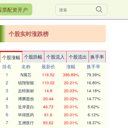
股票配资开户
个股实时涨跌榜
个股跌幅
个股流入
个股流出
换手率
个股涨幅
排名
名称
最新价
涨幅
换手率
1
N展芯
116.52
396.89%
79.39%
2
锐翔智能
110.02
20.21%
16.80%
3
志特新材
14.8
20.03%
14.18%
4
博腾股份
20.44
20.02%
14.77%
5
近岸蛋白
46.72
20.01%
5.62%
6
毕得医药
61.6
20.01%
6.12%
7
五洲医疗
83.62
20.01%
18.37%