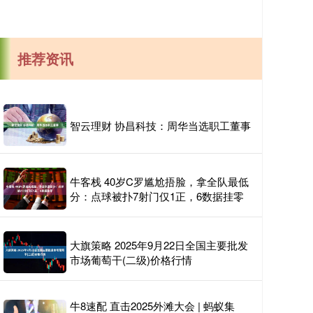
推荐资讯
智云理财 协昌科技：周华当选职工董事
牛客栈 40岁C罗尴尬捂脸，拿全队最低
分：点球被扑7射门仅1正，6数据挂零
大旗策略 2025年9月22日全国主要批发
市场葡萄干(二级)价格行情
牛8速配 直击2025外滩大会 | 蚂蚁集