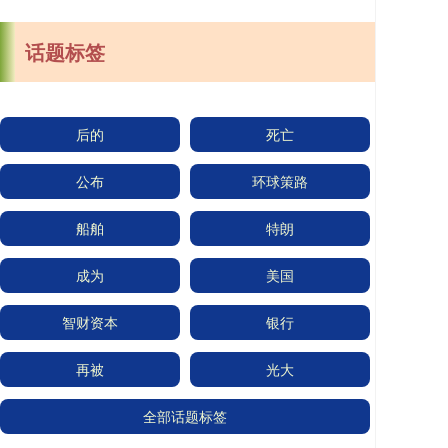
话题标签
后的
死亡
公布
环球策路
船舶
特朗
成为
美国
智财资本
银行
再被
光大
全部话题标签