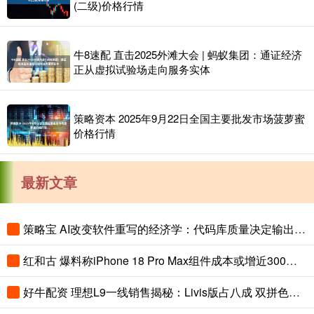
(二级)价格行情
牛8速配 直击2025外滩大会 | 蚂蚁集团：通证经济
正从虚拟试验场走向服务实体
策略资本 2025年9月22日全国主要批发市场菠萝蜜
价格行情
最新文章
策略宝 AI改变软件重写的经济学：代码库质量决定输出上限
红和古 爆料称iPhone 18 Pro Max组件成本或增近300美元
好牛配资 理想L9一线销售揭秘：Livis版占八成 双拼色成“标配”