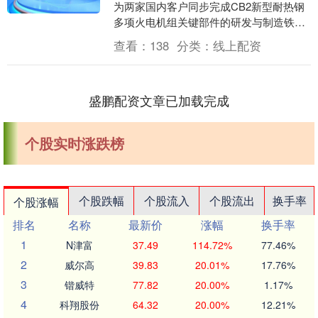
为两家国内客户同步完成CB2新型耐热钢
多项火电机组关键部件的研发与制造铁牛
配资，产品性能全部达标。该系列部件将
查看：
138
分类：
线上配资
主要应....
盛鹏配资文章已加载完成
个股实时涨跌榜
个股跌幅
个股流入
个股流出
换手率
个股涨幅
排名
名称
最新价
涨幅
换手率
1
N津富
37.49
114.72%
77.46%
2
威尔高
39.83
20.01%
17.76%
3
锴威特
77.82
20.00%
1.17%
4
科翔股份
64.32
20.00%
12.21%