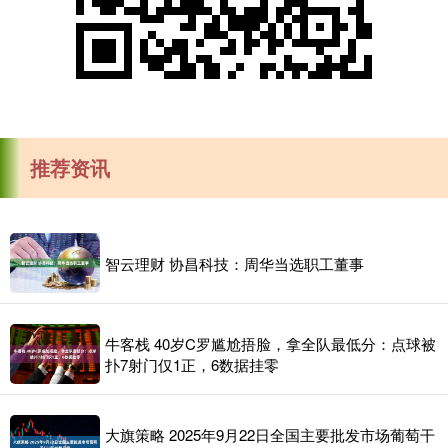
推荐资讯
智云理财 协昌科技：周华当选职工董事
牛客栈 40岁C罗尴尬捂脸，拿全队最低分：点球被
扑7射门仅1正，6数据挂零
大旗策略 2025年9月22日全国主要批发市场葡萄干