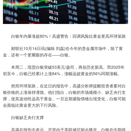
白银年内暴涨超80%！高盛警告：回调风险比黄金更高环球策路
财联社10月14日讯(编辑 刘蕊)在今年的贵金属市场中，除了黄
金，还有一个更耀眼的存在——白银。
本周二，现货白银突破53美元/盎司，再创历史新高。而2025年
初至今，白银已经累计上涨84%，涨幅远超黄金的56%同期涨幅。
然而环球策路，在近日的报告中，高盛分析师提醒投资者要对白
银价格的上涨保持谨慎。他们指出，白银的市场规模小、缺乏央行支
撑，使其波动性远高于黄金。一旦近期避险情绪出现变化，白银可能
会面临比黄金更大的下行风险。
白银缺乏央行支撑
高盛在报告中表示，尽管由于美联储可能会降息，白银在中期很