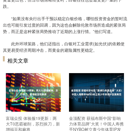
跌。
“如果没有央行出手干预以稳定白银价格，哪怕投资资金的暂时流
出也可能引发过度的回调，因为这也会解除伦敦市场所造成的紧张局
势，而正是这种紧张局势推动了近期的上涨行情。”他们写道。
此外环球策路，他们还指出，白银对工业需求(如光伏)的依赖使
其更易受经济周期冲击，而黄金的避险属性更稳定。
相关文章
富瑞众投 体验服19更新：两
金顶配资 获福布斯中国“影响
大T0恶霸被削，苏烈挨刀，新
力体育品牌”大奖！中国人寿携
增福豆和麻将
手NYBO树立青少年体育IP发