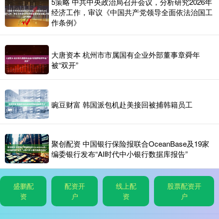
5策略 中共中央政治局召开会议，分析研究2026年
经济工作，审议《中国共产党领导全面依法治国工
作条例》
大唐资本 杭州市市属国有企业外部董事章舜年
被“双开”
豌豆财富 韩国派包机赴美接回被捕韩籍员工
聚创配资 中国银行保险报联合OceanBase及19家
编委银行发布“AI时代中小银行数据库报告”
盛鹏配
配资开
线上配
股票配资开
资
户
资
户