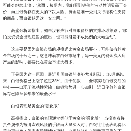
可能会继续上涨，“然而，短期内，我们看到银价的波动性明显高于金
价，而且银价存在更大的下跌风险。黄金是唯一受到央行结构性支持
的商品，而白银缺乏这一安全网。”
高盛分析师指出，如果没有央行对白银价格的支撑环球策路，“哪
怕投资资金出现短暂的流出，也可能引发不成比例的大幅波动”。
这主要是因为白银市场的规模远比黄金市场要小，可能仅有约黄
金市场的十分之一，这意味着在白银市场中，每一美元的资金流入所
产生的影响，都要比在黄金市场大得多。
正是因为这一原因，最近几周白银的涨势尤其剧烈：自8月底以
来，白银价格已上涨了超过35%。由于伦敦——全球实物白银交易的
中心——出现了流动性紧缩，白银涨势进一步加剧，近日伦敦的白银
库存已降至多年来的最低水平。
白银表现是黄金的“强化版”
高盛指出，白银的表现通常类似于黄金的“强化版”：当投资者将
贵金属作为抵御宏观风险的手段而大量买入时，白银往往会表现得比
黄金更出色；但当市场情绪转变时，白银往往也会遭受更严重的下