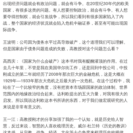
出现经济问题就会有政治问题，就会有斗争。在20世纪30年代的欧美
国家，有很多这类的问题。有人想要控制政治，就会有斗争。有人想
要夺得控制权，就会引发战争，所以我们看到有很多国家陷入了内
战，整个国家的经济状况就会陷入危机中融证券，甚至有可能出现国
际战争。
王波明：公司因为债务水平过高导致破产，这个道理我们可以理解。
但是国家由于债务问题造成的失败，高教授对这个问题怎么看？
高西庆：《国家为什么会破产》这本书对我有醍醐灌顶的作用。在过
去几十年里，不管是我在美国华尔街工作，还是回到中投公司，中投
刚成立的第二年就经历了2008年那次巨大的金融危机，这是大概在
1929年—1933年那次大危机之后最大的一次危机。在这个过程中，我
站在了一个比较窄的角度，没有把资本市场跟国家的政治体制、世界
范围内的地缘政治结合起来。达利欧提出的五大力量，对我有很大的
启发。所以我说达利欧这本书所讲的东西，对于我们做宏观研究的人
来说是非常有意义的。
王一江：高教授刚才的分享加强了我的一个认知，就是历史给人智
慧，反过来说，智慧的人喜欢梳理历史。威尔·杜兰特《历史的教训》
这本书，从宗教、战争、经济、文化等十个角度来梳理历史的规律。