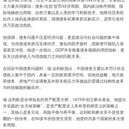
大力量共同驱动：债务/信贷/货币/经济周期、国内政治秩序周期、国
际地缘政治周期、自然力量以及人类的学习和新技术。他将信贷系统
比作人体的血液循环系统，强调债务积累将挤压购买力，进而引发经
济乃至政治危机。
他强调，债务问题不仅是经济问题，更是政治与社会问题的集中体
现。当偿债成本挤压实体经济、激化内部矛盾时，国家便可能陷入衰
退甚至冲突。他进一步指出，GDP并非衡量债务规模的理想指标，更
应关注政府收入与偿债能力之间的匹配关系。
在回应中国债务问题时，瑞·达利欧指出，中国债务主要以本币计价且
债权人集中于国内，具备一定的政策缓冲空间。但他也提醒，地方政
府债务、房地产行业调整及外部关税压力等挑战仍需通过结构性改革
与科技赋能积极应对。
瑞·达利欧是全球知名的资产配置大师，1975年创立桥水基金。他提出
并实践的“全天候策略”，是资产配置史上具有里程碑意义的策略之
一，其核心是多元化、风险平衡与再平衡。达利欧和桥水至今是投资
圈的一段传奇，在50多年的投资生涯里，他曾经历多个国家的多次债
务周期。