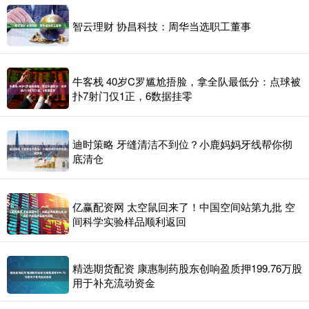
智云理财 协昌科技：周华当选职工董事
牛客栈 40岁C罗尴尬捂脸，拿全队最低分：点球被
扑7射门仅1正，6数据挂零
迪时策略 牙缝清洁不到位？小鹿妈妈牙线帮你彻
底清仓
亿赢配资网 太空鼠回来了！中国空间站第九批 空
间科学实验样品顺利返回
精选期货配资 康惠制药股东创响盈质押199.76万股
用于补充流动资金