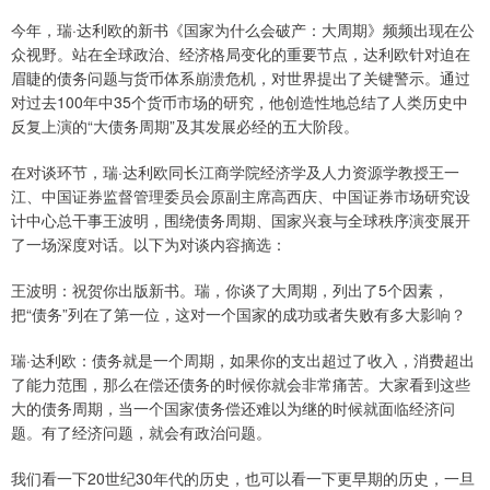
今年，瑞·达利欧的新书《国家为什么会破产：大周期》频频出现在公
众视野。站在全球政治、经济格局变化的重要节点，达利欧针对迫在
眉睫的债务问题与货币体系崩溃危机，对世界提出了关键警示。通过
对过去100年中35个货币市场的研究，他创造性地总结了人类历史中
反复上演的“大债务周期”及其发展必经的五大阶段。
在对谈环节，瑞·达利欧同长江商学院经济学及人力资源学教授王一
江、中国证券监督管理委员会原副主席高西庆、中国证券市场研究设
计中心总干事王波明，围绕债务周期、国家兴衰与全球秩序演变展开
了一场深度对话。以下为对谈内容摘选：
王波明：祝贺你出版新书。瑞，你谈了大周期，列出了5个因素，
把“债务”列在了第一位，这对一个国家的成功或者失败有多大影响？
瑞·达利欧：债务就是一个周期，如果你的支出超过了收入，消费超出
了能力范围，那么在偿还债务的时候你就会非常痛苦。大家看到这些
大的债务周期，当一个国家债务偿还难以为继的时候就面临经济问
题。有了经济问题，就会有政治问题。
我们看一下20世纪30年代的历史，也可以看一下更早期的历史，一旦