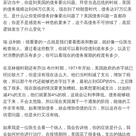
采访当中，你提到美国的债务要出问题。拜登当选总统的时候，美国
的债务规模达到36万亿美元，现在到了特朗普时代，债务达37万亿美
元。是什么让你觉得债务好像要出问题了？美国债务问题一直都存
在，你是不是感觉有一种危机要来了，这个高债务不可持续了，底层
逻辑发生了什么变化？
瑞·达利欧：很重要的一点就是我们要看图表和数据，就好像一位医生
检查病人。通过看这些数字，你就可以看到偿债到底有多少，以及它
对消费的挤压有多少，你可以看现在的债务展期的程度有多少。
在克林顿时期还有乔治·布什时期，1971年开始，美国政府的赤字就已
经比较大了，但是没有现在这么大。他们当时削减了支出，增加了税
收，所以那个年代还能够把赤字拉下来，最初占到GDP的5%，之后降
低了很多。现在面临的情况要更加糟糕。如果想要削减支出，比如削
减4%的支出，他们就要加4%的税，这就会让利率降低。债务能够稳
定下来，不会太危险。所以现在美国属于一个通胀的阶段，能做的工
作非常有限。如果增加债务，就会增加偿债的压力，所以这存在一个
供需问题，但是央行又没有钱。
如果我是一位医生去看一个病人，我会告诉他，你的症状是什么，我
会如何对你进行治疗。在疫情期间，美国花了很多钱，支出的钱比收