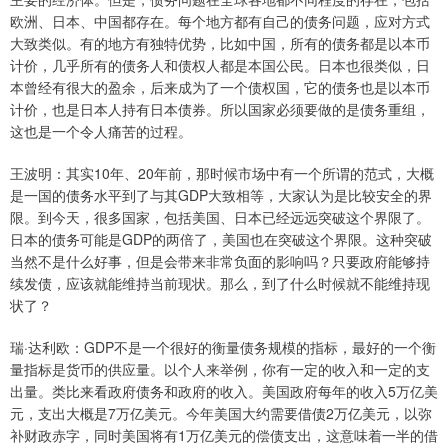
欧洲、日本、中国都存在。每个地方都有自己的债务问题，应对方式
大致类似。有的地方有独特优势，比如中国，所有的债务都是以本币
计价，几乎所有的债务人和债权人都是本国公民。日本也很类似，日
本曾经有很大的盈余，后来成为了一个债权国，它的债务也是以本币
计价，也是日本人持有日本债券。所以国家必须要做的是债务重组，
这也是一个令人痛苦的过程。
王波明：其实10年、20年前，那时候市场中有一个所谓的范式，大概
是一国的债务水平到了与其GDP大致相等，大家认为是比较安全的界
限。到今天，很多国家，包括美国、日本已经远远突破这个界限了。
日本的债务可能是GDP的两倍了，美国也在突破这个界限。这种突破
当然不是什么好事，但是会带来非常负面的影响吗？只要政府能够持
续发债，应该就能维持当前现状。那么，到了什么时候就不能维持现
状了？
瑞·达利欧：GDP不是一个很好的衡量债务规模的指标，最好的一个衡
量指标是货币的供应量。以个人来举例，你有一定的收入和一定的支
出量。类比来看政府债务和政府的收入。美国政府每年的收入5万亿美
元，支出大概是7万亿美元。今年美国大约需要借债2万亿美元，以弥
补财政赤字，同时美国将有1万亿美元的偿债支出，这意味着一半的借