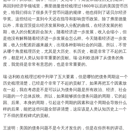
再回到经济学领域里，弗里德曼曾经梳理过1860年以后的美国货币历
史，给我们得出了很多关于货币问题的规律，他也得到了诺贝尔经济
学奖。这些结论一直到今天还在指导和影响货币政策。除了弗里德曼
以外，库兹涅茨提出经济发展和收入分配的曲线，在经济发展的初
期，收入的分配差距会加大，随着经济进一步发展，收入会缩小，但
是他没有解释随着经济进一步发展会怎么样。今天随着经济进一步发
展，收入分配差距越来越大，出现各种影响社会的问题。所以，不管
从哪个角度梳理历史，尤其是大历史、长历史，都是非常了不起的工
作，都是对人类认知非常重要的贡献。瑞·达利欧选择了从债务的角
度，我觉得是非常有意思的，也是非常重要的。
瑞·达利欧在梳理过程中列举了五大要素，但是哪怕把债务周期这一个
历史梳理清楚，已经是个非常了不起的贡献了。如果再把五个因素放
在一起，我在考虑是不是可以认为债务问题是所有政治、经济、社会
问题的一个总体反映。所以，如果能够抓住债务问题的周期，它的起
因、后果、本身的周期，引起这个周期的因素和这个周期会导致什么
样的后果，能把这些问题全部讲清楚，这应该是人类认知历史上一个
了不得的里程碑式的贡献。
王波明：美国的债务问题不是今天才发生的，但是在你所有的讲话、