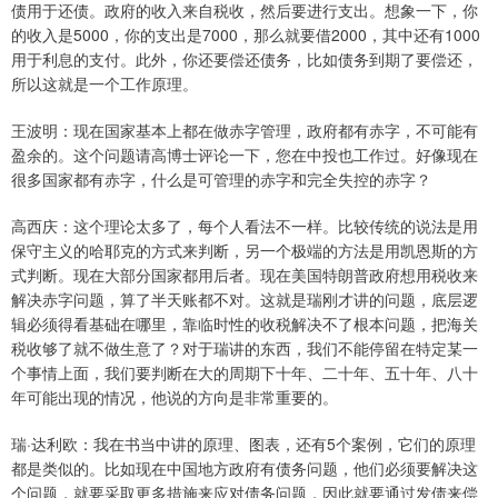
债用于还债。政府的收入来自税收，然后要进行支出。想象一下，你
的收入是5000，你的支出是7000，那么就要借2000，其中还有1000
用于利息的支付。此外，你还要偿还债务，比如债务到期了要偿还，
所以这就是一个工作原理。
王波明：现在国家基本上都在做赤字管理，政府都有赤字，不可能有
盈余的。这个问题请高博士评论一下，您在中投也工作过。好像现在
很多国家都有赤字，什么是可管理的赤字和完全失控的赤字？
高西庆：这个理论太多了，每个人看法不一样。比较传统的说法是用
保守主义的哈耶克的方式来判断，另一个极端的方法是用凯恩斯的方
式判断。现在大部分国家都用后者。现在美国特朗普政府想用税收来
解决赤字问题，算了半天账都不对。这就是瑞刚才讲的问题，底层逻
辑必须得看基础在哪里，靠临时性的收税解决不了根本问题，把海关
税收够了就不做生意了？对于瑞讲的东西，我们不能停留在特定某一
个事情上面，我们要判断在大的周期下十年、二十年、五十年、八十
年可能出现的情况，他说的方向是非常重要的。
瑞·达利欧：我在书当中讲的原理、图表，还有5个案例，它们的原理
都是类似的。比如现在中国地方政府有债务问题，他们必须要解决这
个问题，就要采取更多措施来应对债务问题，因此就要通过发债来偿