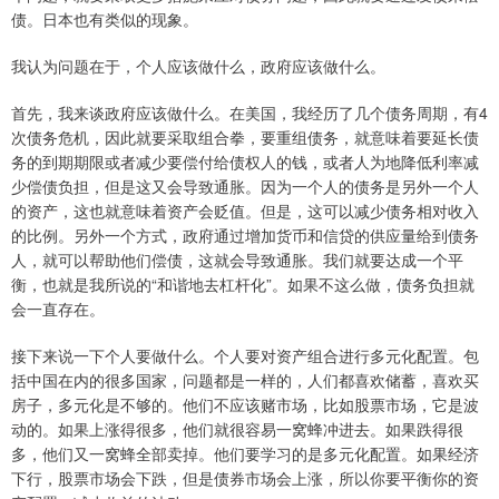
债。日本也有类似的现象。
我认为问题在于，个人应该做什么，政府应该做什么。
首先，我来谈政府应该做什么。在美国，我经历了几个债务周期，有4
次债务危机，因此就要采取组合拳，要重组债务，就意味着要延长债
务的到期期限或者减少要偿付给债权人的钱，或者人为地降低利率减
少偿债负担，但是这又会导致通胀。因为一个人的债务是另外一个人
的资产，这也就意味着资产会贬值。但是，这可以减少债务相对收入
的比例。另外一个方式，政府通过增加货币和信贷的供应量给到债务
人，就可以帮助他们偿债，这就会导致通胀。我们就要达成一个平
衡，也就是我所说的“和谐地去杠杆化”。如果不这么做，债务负担就
会一直存在。
接下来说一下个人要做什么。个人要对资产组合进行多元化配置。包
括中国在内的很多国家，问题都是一样的，人们都喜欢储蓄，喜欢买
房子，多元化是不够的。他们不应该赌市场，比如股票市场，它是波
动的。如果上涨得很多，他们就很容易一窝蜂冲进去。如果跌得很
多，他们又一窝蜂全部卖掉。他们要学习的是多元化配置。如果经济
下行，股票市场会下跌，但是债券市场会上涨，所以你要平衡你的资