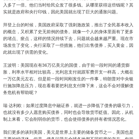
入多了一倍。他们当时给民众发了很多钱。从哪里获得这些钱呢？其
实就是政府和央行印钱，因此美国就出现了巨大的通胀问题。
拜登上台的时候，美国政府采取了强刺激政策，推出了全民基本收入
的概念，又积累了史无前例的债务。就像一个人的身体里面有了更多
的堵点、瘀点，这样的情况持续下去，问题就会越来越严重。现在市
场发生了变化，央行采取了一些措施，他们出售债券，买入黄金，因
此就出现了供需的变化。
王波明：美国现在有36万亿美元的国债，由于前一段时间的通货膨
胀，利率水平相对比较高，光利息支付就跟军费开支一样高，大概在
一万亿美元左右。但是前一段时间刚发生的一件事，特朗普对中央银
行施加降息压力，现在看着要把利息支付降下来，这会不会对缓解债
务危机有帮助呢？
瑞·达利欧：如果过度降息中融证券，就进一步降低了债务的吸引力，
也就没有多少人愿意购买债券，同时也会导致货币贬值。因此，从机
制上来看，它会削弱你的货币，也会使得债券的持有者情况恶化。
我们更多的谈到美国，美元是世界上主要的储备货币之一，美国也是
主要的经济体。但是，债务问题在全球各地都不同程度的存在，包括