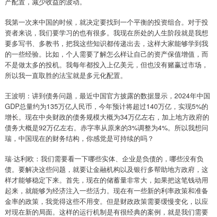
产配置，减少收益的波动。
我第一次来中国的时候，就决定要找到一个平衡的投资组合。对于投
资者来说，我们要学习的也有很多。我现在所处的人生阶段就是我想
要多写书、多教书，把我这些知识都传递出去，这样大家能够学到我
的一些经验。比如，个人需要了解怎么样让自己的资产保值增值，而
不是做太多的投机。我每年都投入上亿美元，但也没有赌赢过市场，
所以我一直取胜的法宝就是多元化配置。
王波明：讲到债务问题，最近中国官方披露的数据显示，2024年中国
GDP总量约为135万亿人民币，今年预计将超过140万亿，实现5%的
增长。现在中央财政的债务规模大概为34万亿左右，加上地方政府的
债务大概是92万亿左右。赤字率从原来的3%调整为4%。所以我想问
瑞，中国现在的财务结构，你感觉是可持续的吗？
瑞·达利欧：我们需要看一下哪些实体、企业是负债的，哪些没有负
债。要解决这些问题，就要让金融机构以及银行多帮助地方政府，这
样才能够稳定下来。首先，现在的储蓄量非常大，如果把这笔钱动用
起来，就能够为经济注入一些活力。现在有一些新的利率政策和准备
金率的政策，我觉得这些不用变。但是财政政策需要缓慢变化，以应
对现在新的局面。这样的运行机制是有很经典的案例，就是我们需要