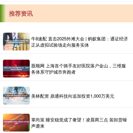
推荐资讯
牛8速配 直击2025外滩大会 | 蚂蚁集团：通证经济
正从虚拟试验场走向服务实体
股顺网 上海首个骑手友好医院落户金山，三维服
务体系守护城市奔跑者
美林配资 鼎通科技向追加投资1,000万美元
掌尚策 睡安稳觉成了奢望！凌晨两三点 装卸货噪
声袭来