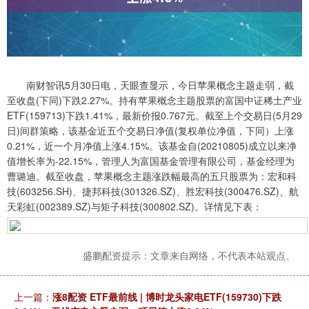
南财智讯5月30日电，天眼查显示，今日苹果概念主题走弱，截
至收盘(下同)下跌2.27%。持有苹果概念主题股票的富国中证稀土产业
ETF(159713)下跌1.41%，最新价报0.767元。截至上个交易日(5月29
日)间群策略，该基金近五个交易日净值(复权单位净值，下同）上涨
0.21%，近一个月净值上涨4.15%。该基金自(20210805)成立以来净
值增长率为-22.15%，管理人为富国基金管理有限公司，基金经理为
曹璐迪。截至收盘，苹果概念主题涨跌幅最高的五只股票为：宏和科
技(603256.SH)、捷邦科技(301326.SZ)、胜宏科技(300476.SZ)、航
天彩虹(002389.SZ)与矩子科技(300802.SZ)。详情见下表：
盛鹏配资提示：文章来自网络，不代表本站观点。
上一篇：
涨8配资 ETF最前线 | 博时龙头家电ETF(159730)下跌