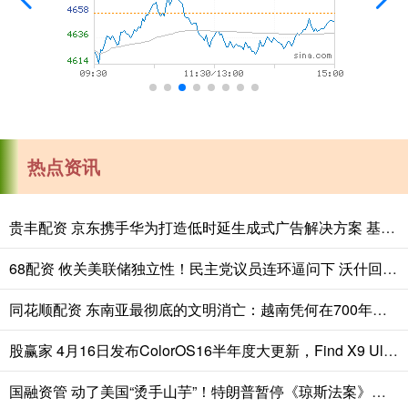
热点资讯
贵丰配资 京东携手华为打造低时延生成式广告解决方案 基于鲲鹏超节点
68配资 攸关美联储独立性！民主党议员连环逼问下 沃什回避了个“敏感问题”……
同花顺配资 东南亚最彻底的文明消亡：越南凭何在700年间消灭、同化占婆国？
股赢家 4月16日发布ColorOS16半年度大更新，Find X9 Ultra/X9s Pro首发锁屏岛
国融资管 动了美国“烫手山芋”！特朗普暂停《琼斯法案》，60天赌中东能源格局