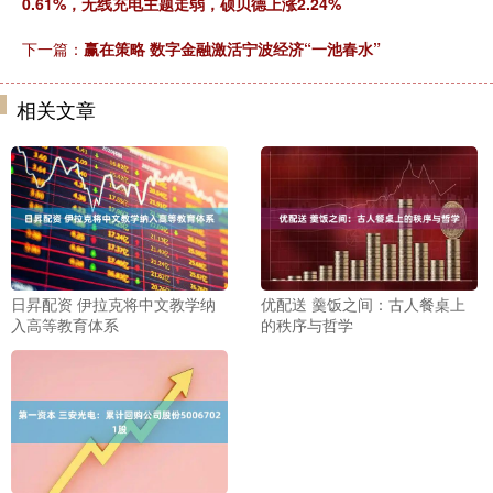
0.61%，无线充电主题走弱，硕贝德上涨2.24%
下一篇：
赢在策略 数字金融激活宁波经济“一池春水”
相关文章
日昇配资 伊拉克将中文教学纳
优配送 羹饭之间：古人餐桌上
入高等教育体系
的秩序与哲学