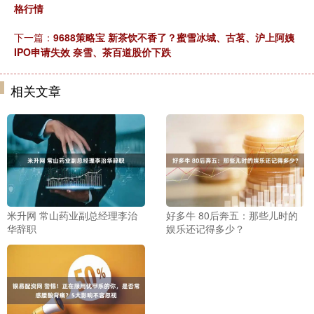
格行情
下一篇：
9688策略宝 新茶饮不香了？蜜雪冰城、古茗、沪上阿姨
IPO申请失效 奈雪、茶百道股价下跌
相关文章
米升网 常山药业副总经理李治
好多牛 80后奔五：那些儿时的
华辞职
娱乐还记得多少？