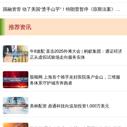
国融资管 动了美国“烫手山芋”！特朗普暂停《琼斯法案》，60天赌中东能源格局
推荐资讯
牛8速配 直击2025外滩大会 | 蚂蚁集团：通证经济
正从虚拟试验场走向服务实体
股顺网 上海首个骑手友好医院落户金山，三维服
务体系守护城市奔跑者
美林配资 鼎通科技向追加投资1,000万美元