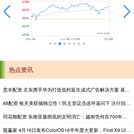
热点资讯
贵丰配资 京东携手华为打造低时延生成式广告解决方案 基于鲲鹏超节点
68配资 攸关美联储独立性！民主党议员连环逼问下 沃什回避了个“敏感问题”……
同花顺配资 东南亚最彻底的文明消亡：越南凭何在700年间消灭、同化占婆国？
股赢家 4月16日发布ColorOS16半年度大更新，Find X9 Ultra/X9s Pro首发锁屏岛