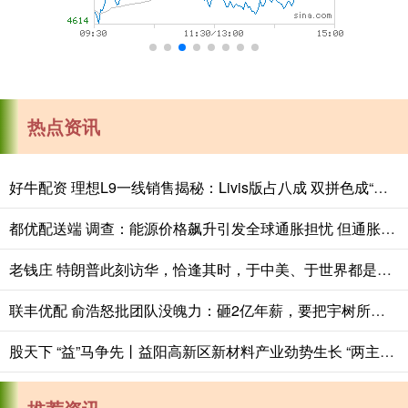
热点资讯
好牛配资 理想L9一线销售揭秘：Livis版占八成 双拼色成“标配”
都优配送端 调查：能源价格飙升引发全球通胀担忧 但通胀水平仍相对温和
老钱庄 特朗普此刻访华，恰逢其时，于中美、于世界都是一件好事
联丰优配 俞浩怒批团队没魄力：砸2亿年薪，要把宇树所有客户、标的抢过来
股天下 “益”马争先丨益阳高新区新材料产业劲势生长 “两主一特”向新而行