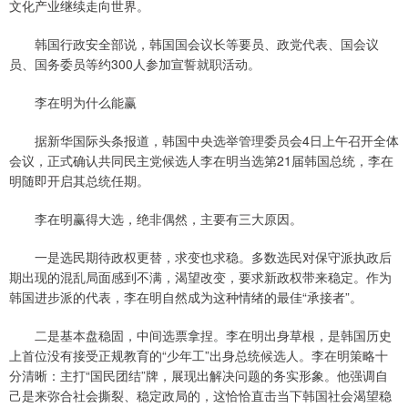
文化产业继续走向世界。
韩国行政安全部说，韩国国会议长等要员、政党代表、国会议
员、国务委员等约300人参加宣誓就职活动。
李在明为什么能赢
据新华国际头条报道，韩国中央选举管理委员会4日上午召开全体
会议，正式确认共同民主党候选人李在明当选第21届韩国总统，李在
明随即开启其总统任期。
李在明赢得大选，绝非偶然，主要有三大原因。
一是选民期待政权更替，求变也求稳。多数选民对保守派执政后
期出现的混乱局面感到不满，渴望改变，要求新政权带来稳定。作为
韩国进步派的代表，李在明自然成为这种情绪的最佳“承接者”。
二是基本盘稳固，中间选票拿捏。李在明出身草根，是韩国历史
上首位没有接受正规教育的“少年工”出身总统候选人。李在明策略十
分清晰：主打“国民团结”牌，展现出解决问题的务实形象。他强调自
己是来弥合社会撕裂、稳定政局的，这恰恰直击当下韩国社会渴望稳